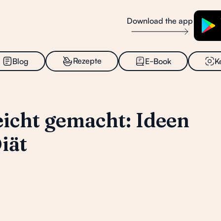
Download the app
_
Rezepte
Blog
E
Book
K
eicht gemacht: Ideen
iät