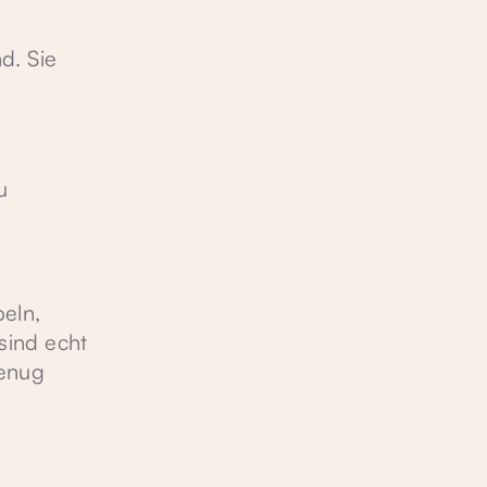
d. Sie
u
beln,
 sind echt
genug