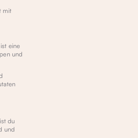
 mit
ist eine
ppen und
nd
utaten
ist du
nd und