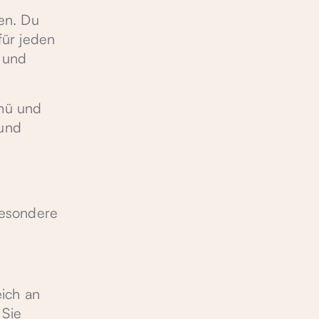
en. Du
für jeden
h und
enü und
 und
 besondere
eich an
 Sie