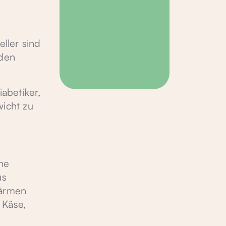
ller sind
rden
abetiker,
wicht zu
ine
us
wärmen
 Käse,