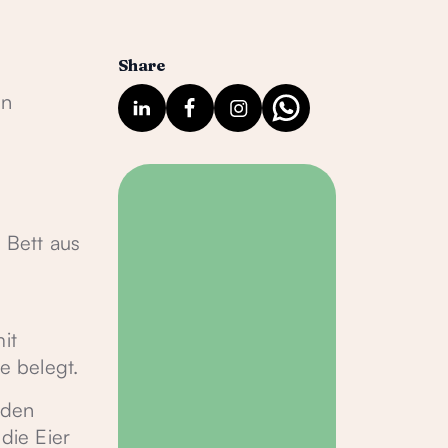
Share
en
 Bett aus
it
e belegt.
rden
die Eier