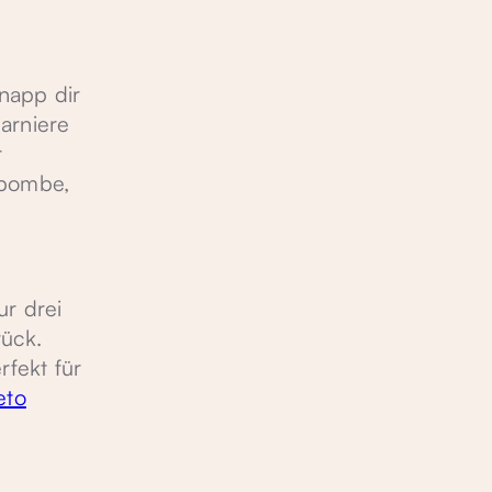
hnapp dir
arniere
r
nbombe,
ur drei
ück.
rfekt für
eto