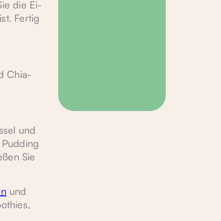
ie die Ei-
st. Fertig
d Chia-
ssel und
n Pudding
eßen Sie
en
und
othies,