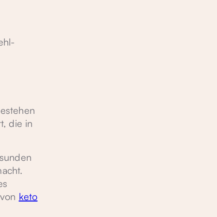
ehl-
bestehen
, die in
esunden
acht.
es
g von
keto