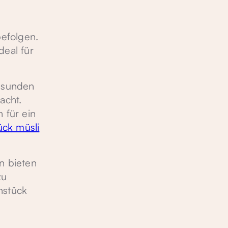
befolgen.
eal für
gesunden
acht.
 für ein
ück müsli
n bieten
zu
hstück