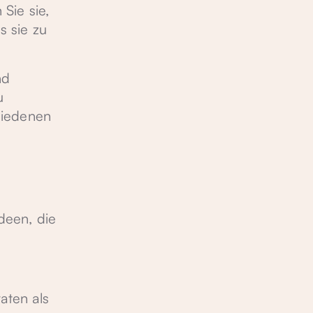
Sie sie,
s sie zu
nd
u
hiedenen
n
Ideen, die
aten als