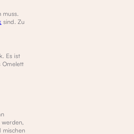
n muss.
k
sind. Zu
. Es ist
s Omelett
d
an
t werden,
nd mischen