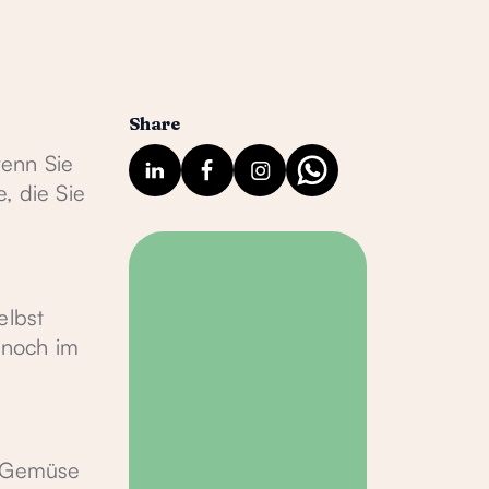
Share
wenn Sie
, die Sie
elbst
 noch im
s Gemüse