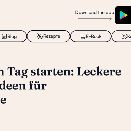
Download the app
_
Rezepte
Blog
E
Book
K
n Tag starten: Leckere
deen für
e