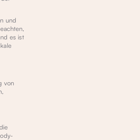
rn und
beachten,
nd es ist
ikale
ng von
n,
die
Body-