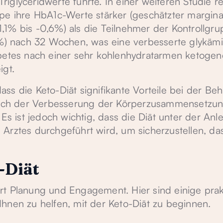
iglyceridwerte führte. In einer weiteren Studie r
pe ihre HbA1c-Werte stärker (geschätzter margina
,1% bis -0,6%) als die Teilnehmer der Kontrollgr
) nach 32 Wochen, was eine verbesserte glykäm
abetes nach einer sehr kohlenhydratarmen ketogen
igt.
ss die Keto-Diät signifikante Vorteile bei der Be
eßlich der Verbesserung der Körperzusammensetzu
Es ist jedoch wichtig, dass die Diät unter der Anl
Arztes durchgeführt wird, um sicherzustellen, das
-Diät
rt Planung und Engagement. Hier sind einige prak
hnen zu helfen, mit der Keto-Diät zu beginnen.