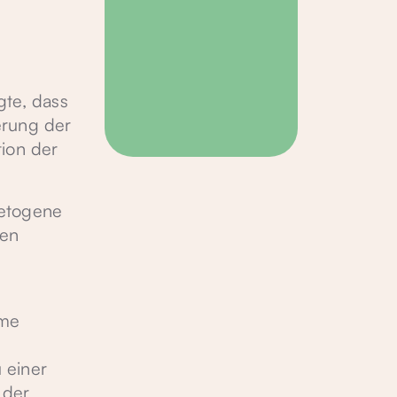
gte, dass
erung der
tion der
ketogene
sen
rme
 einer
 der