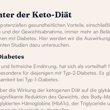
nter der Keto-Diät
potenziellen gesundheitlichen Vorteile, einschließl
e und der Gewichtsabnahme, immer mehr an Belie
onen mit Diabetes. Hier werden wir die Auswirkun
anten Studien dazu untersuchen.
Diabetes
nd fettreiche Ernährung, hat sich als vorteilhaft f
esondere für diejenigen mit Typ-2-Diabetes. Es g
amkeit bei Typ-1-Diabetes.
über die Wirkung der ketogenen Diät auf die glyk
e signifikante Reduktion des Gewichts, des Body-M
glykierten Hämoglobins (HbA1c), der Triglyceride 
uppe im Vergleich zu Kontrollen.