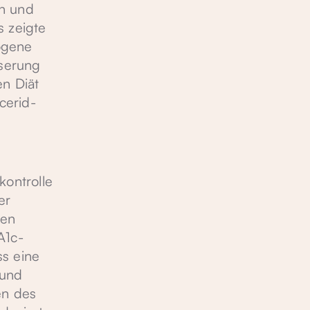
en und
s zeigte
ogene
sserung
en Diät
cerid-
kontrolle
er
hen
A1c-
ss eine
 und
en des