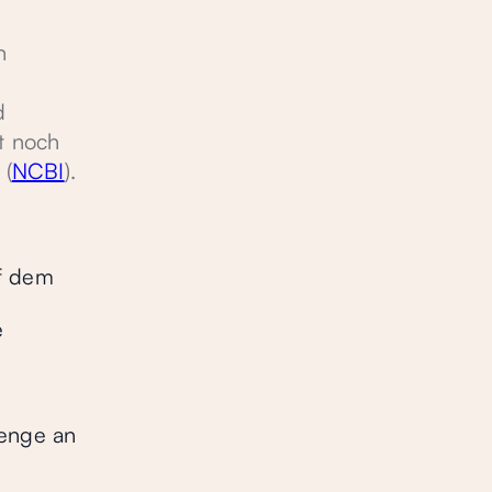
n
e
d
t noch
 (
NCBI
).
uf dem
e
Menge an