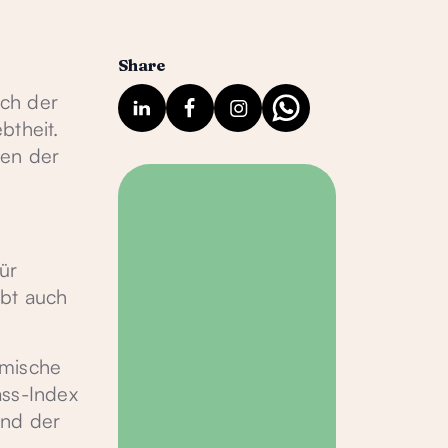
Share
ich der
btheit.
gen der
ür
ibt auch
ämische
ass-Index
und der