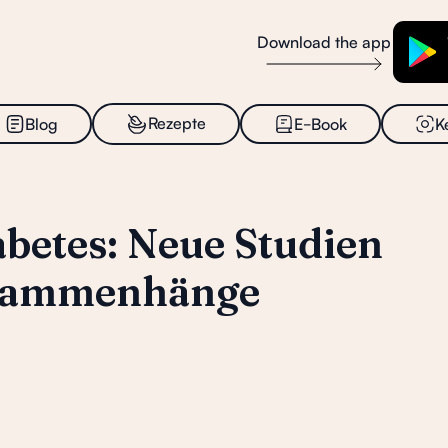
Download the app
_
Rezepte
Blog
E
Book
K
abetes: Neue Studien
usammenhänge