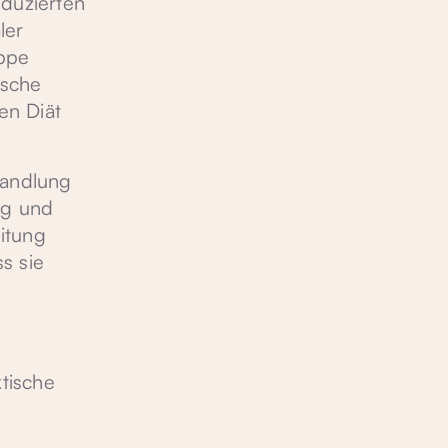
eduzierten
ler
uppe
ische
en Diät
handlung
ng und
eitung
s sie
tische