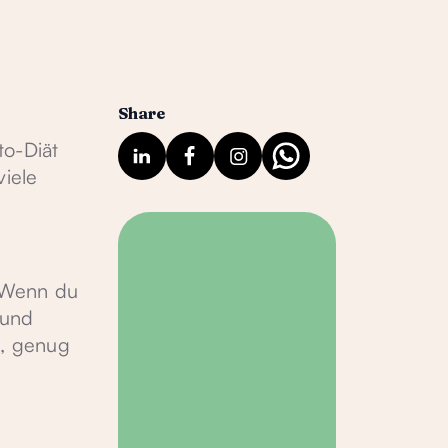
Share
to-Diät
viele
. Wenn du
 und
g, genug