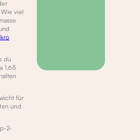
der
. Wie viel
lmasse
 und
kro
s du
a 1,65
halten
icht für
lten und
p-2-