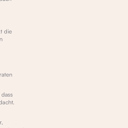
t die
n
,
raten
, dass
dacht.
r,