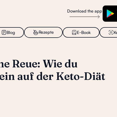
Download the app
_
Rezepte
Blog
E
Book
K
ne Reue: Wie du
ein auf der Keto-Diät