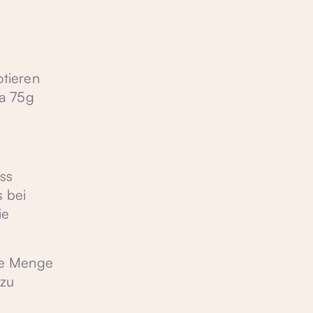
tieren
wa 75g
ss
 bei
ie
ige Menge
 zu