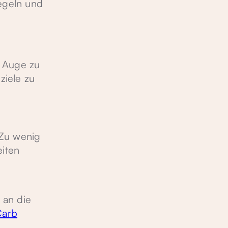
iegeln und
m Auge zu
iele zu
 Zu wenig
iten
 an die
Carb