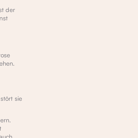
st der
nst
tose
sehen.
stört sie
ern.
t
 auch